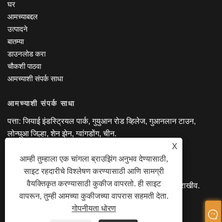
घर
आमच्याबद्दल
उत्पादने
बातम्या
डाउनलोड करा
चौकशी पाठवा
आमच्याशी संपर्क साधा
आमच्याशी संपर्क साधा
पत्ता: जियाई इंडस्ट्रियल पार्क, गुयुआन रोड व्हिलेज, गुआनलान टाउन,
लोन्घुआ जिल्हा, शेन झेन, ग्वांगडोंग, चीन.
दूरध्वनी: +86-18818695085
X
ईमेल:
manager@lexsmartcard.com
आम्ही तुम्हाला एक चांगला ब्राउझिंग अनुभव देण्यासाठी,
साइट रहदारीचे विश्लेषण करण्यासाठी आणि सामग्री
वैयक्तिकृत करण्यासाठी कुकीज वापरतो. ही साइट
कॉपीराइट © 2022 शेन्झेन लेक्स स्मार्ट कं, लि. सर्व हक्क राखीव.
वापरून, तुम्ही आमच्या कुकीजच्या वापरास सहमती देता.
गोपनीयता धोरण