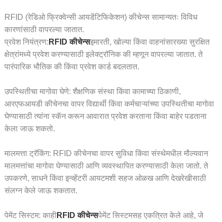
RFID (रेडिओ फ्रिक्वेन्सी आयडेंटिफिकेशन) कीचेन्स सामान्यतः विविध
कारणांसाठी वापरल्या जातात.
प्रवेश नियंत्रण:
RFID कीचेन्स
इमारती, खोल्या किंवा वाहनांसारख्या सुरक्षित
क्षेत्रांमध्ये प्रवेश करण्यासाठी इलेक्ट्रॉनिक की म्हणून वापरल्या जातात. ते
पारंपारिक भौतिक की किंवा प्रवेश कार्ड बदलतात.
उपस्थितीचा मागोवा घेणे: शैक्षणिक संस्था किंवा कामाच्या ठिकाणी,
आरएफआयडी कीचेनचा वापर विद्यार्थी किंवा कर्मचाऱ्यांच्या उपस्थितीचा मागोवा
घेण्यासाठी त्यांना स्कॅन करून आवारात प्रवेश करताना किंवा बाहेर पडताना
केला जाऊ शकतो.
मालमत्ता ट्रॅकिंग: RFID कीचेनचा वापर सुविधा किंवा संस्थेमधील मौल्यवान
मालमत्तांचा मागोवा घेण्यासाठी आणि व्यवस्थापित करण्यासाठी केला जातो. ते
उपकरणे, साधने किंवा इन्व्हेंटरी आयटमशी सहज ओळख आणि देखरेखीसाठी
संलग्न केले जाऊ शकतात.
पेमेंट सिस्टम: काही
RFID कीचेन्स
पेमेंट सिस्टमसह एकत्रित केले आहे, जे