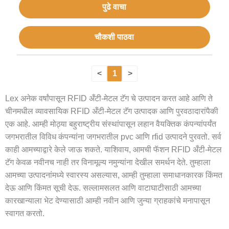
पुढे वाचा
चौकशी पाठवा
<
1
>
Lex अनेक वर्षांपासून RFID अँटी-मेटल टॅग चे उत्पादन करत आहे आणि ते
चीनमधील व्यावसायिक RFID अँटी-मेटल टॅग उत्पादक आणि पुरवठादारांपैकी
एक आहे. आम्ही मोठ्या बहुराष्ट्रीय संस्थांपासून लहान वैयक्तिक कंपन्यांपर्यंत
जगभरातील विविध कंपन्यांना जगभरातील pvc आणि rfid उत्पादने पुरवतो. सर्व
काही आमच्याद्वारे केले जाऊ शकते. याशिवाय, आमची फॅशन RFID अँटी-मेटल
टॅग केवळ नवीनच नाही तर विनामूल्य नमुन्यांना देखील समर्थन देते. तुम्हाला
आमच्या उत्पादनांमध्ये स्वारस्य असल्यास, आम्ही तुम्हाला समाधानकारक किंमत
देऊ आणि किंमत सूची देऊ. सल्लामसलत आणि वाटाघाटीसाठी आमच्या
कारखान्याला भेट देण्यासाठी आम्ही नवीन आणि जुन्या ग्राहकांचे मनापासून
स्वागत करतो.