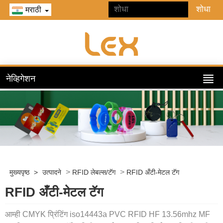
मराठी
नेव्हिगेशन
>
>
मुख्यपृष्ठ
>
उत्पादने
RFID लेबल्स/टॅग
RFID अँटी-मेटल टॅग
RFID अँटी-मेटल टॅग
आम्ही CMYK प्रिंटिंग iso14443a PVC RFID HF 13.56mhz MF