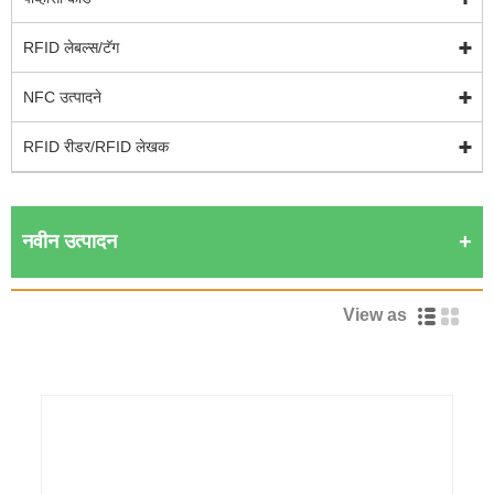
RFID लेबल्स/टॅग
NFC उत्पादने
RFID रीडर/RFID लेखक
नवीन उत्पादन
View as