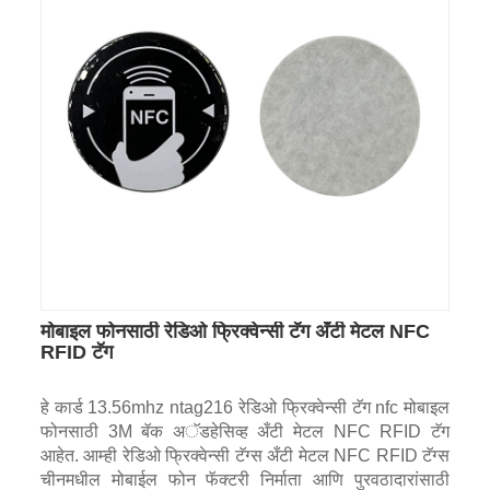
मोबाइल फोनसाठी रेडिओ फ्रिक्वेन्सी टॅग अँटी मेटल NFC
RFID टॅग
हे कार्ड 13.56mhz ntag216 रेडिओ फ्रिक्वेन्सी टॅग nfc मोबाइल
फोनसाठी 3M बॅक अॅडहेसिव्ह अँटी मेटल NFC RFID टॅग
आहेत. आम्ही रेडिओ फ्रिक्वेन्सी टॅग्स अँटी मेटल NFC RFID टॅग्स
चीनमधील मोबाईल फोन फॅक्टरी निर्माता आणि पुरवठादारांसाठी