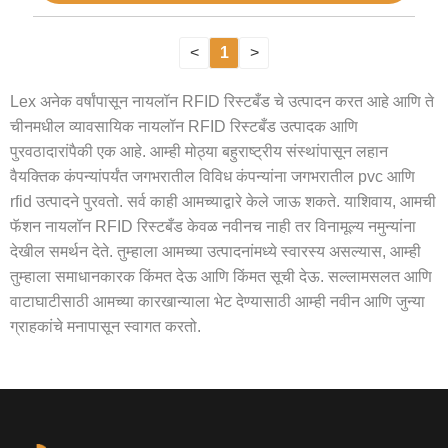
<
1
>
Lex अनेक वर्षांपासून नायलॉन RFID रिस्टबँड चे उत्पादन करत आहे आणि ते
चीनमधील व्यावसायिक नायलॉन RFID रिस्टबँड उत्पादक आणि
पुरवठादारांपैकी एक आहे. आम्ही मोठ्या बहुराष्ट्रीय संस्थांपासून लहान
वैयक्तिक कंपन्यांपर्यंत जगभरातील विविध कंपन्यांना जगभरातील pvc आणि
rfid उत्पादने पुरवतो. सर्व काही आमच्याद्वारे केले जाऊ शकते. याशिवाय, आमची
फॅशन नायलॉन RFID रिस्टबँड केवळ नवीनच नाही तर विनामूल्य नमुन्यांना
देखील समर्थन देते. तुम्हाला आमच्या उत्पादनांमध्ये स्वारस्य असल्यास, आम्ही
तुम्हाला समाधानकारक किंमत देऊ आणि किंमत सूची देऊ. सल्लामसलत आणि
वाटाघाटीसाठी आमच्या कारखान्याला भेट देण्यासाठी आम्ही नवीन आणि जुन्या
ग्राहकांचे मनापासून स्वागत करतो.