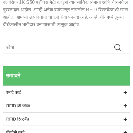
क्लासिक 1K S50 प्रॉक्सिमिटी कार्ड्स व्यावसायिक निर्माता आणि चीनमधील
पुरवठादार आहोत. आम्ही अनेक वर्षांपासून नायलॉन RFID रिस्टबँडमध्ये खास
आहोत. आमच्या उत्पादनांना चांगला सेवा फायदा आहे. आम्ही चीनमध्‍ये तुमचा
दीर्घकालीन भागीदार बनण्‍यासाठी उत्सुक आहोत.
उत्पादने
स्मार्ट कार्ड
RFID की फॉब्स
RFID रिस्टबँड
पीव्हीसी कार्ड