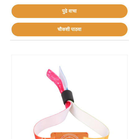
पुढे वाचा
चौकशी पाठवा