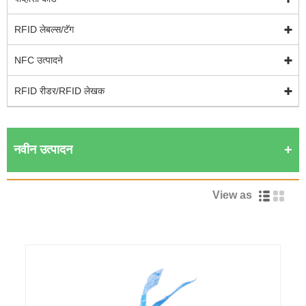
RFID लेबल्स/टॅग
NFC उत्पादने
RFID रीडर/RFID लेखक
नवीन उत्पादन
View as