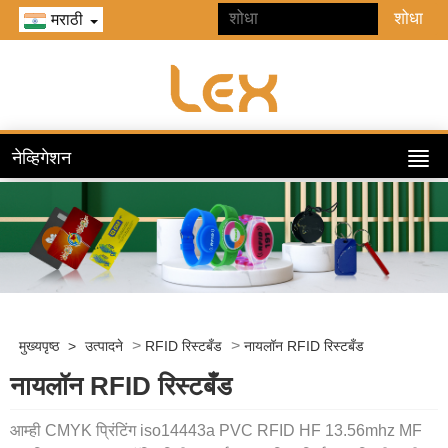
मराठी
नेव्हिगेशन
>
>
मुख्यपृष्ठ
>
उत्पादने
RFID रिस्टबँड
नायलॉन RFID रिस्टबँड
नायलॉन RFID रिस्टबँड
आम्ही CMYK प्रिंटिंग iso14443a PVC RFID HF 13.56mhz MF