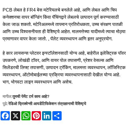
PCB लेबल हे FR4 बेस मटेरियलचे बनलेले आहे, आणि लेबल आणि चिप
कनेक्शनचा वापर बॉन्डिंग किंवा पॅचिंगद्वारे लेबलचे उत्पादन पूर्ण करण्यासाठी
केला जाऊ शकतो. मटेरिअलमध्ये तापमान प्रतिरोधकता, उच्च संरक्षण पातळी
आणि उच्च विश्वसनीयता ही वैशिष्ट्ये आहेत. मालमत्तेच्या यादीमध्ये त्याचा मोठ्या
प्रमाणावर वापर केला जातो. , पॅलेट व्यवस्थापन आणि इतर अनुप्रयोग.
हे कार लायसन्स प्लेटवर इन्स्टॉलेशनसाठी योग्य आहे, बाहेरील इलेक्ट्रिक पॉवर
उपकरणे, लोखंडी टॉवर, आणि वायर पोल तपासणी, प्रेशर वेसल्स आणि
सिलेंडरची लिफ्ट तपासणी, उत्पादन ट्रॅकिंग, मालमत्ता व्यवस्थापन, लॉजिस्टिक
व्यवस्थापन, ऑटोमोबाईलच्या प्रक्रिया व्यवस्थापनासाठी देखील योग्य आहे.
भाग, भोगवटा लाइन व्यवस्थापन आणि असेच.
मागील:
तुमची पेमेंट टर्म काय आहे?
पुढे:
रेडिओ फ्रिक्वेन्सी आयडेंटिफिकेशन तंत्रज्ञानाची वैशिष्ट्ये
Facebook
X
WhatsApp
Pinterest
LinkedIn
Share