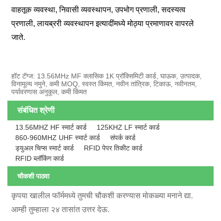
वाहतूक व्यवस्था, निवासी व्यवस्थापन, उपभोग प्रणाली, सदस्यत्व
प्रणाली, लायब्ररी व्यवस्थापन इत्यादींमध्ये मोठ्या प्रमाणावर वापरले
जाते.
हॉट टॅग्ज: 13.56MHz MF क्लासिक 1K प्रॉक्सिमिटी कार्ड, घाऊक, उत्पादक,
विनामूल्य नमुने, कमी MOQ, स्वस्त किंमत, नवीन तांत्रिक, टिकाऊ, नवीनतम,
पर्यावरणास अनुकूल, कमी किंमत
संबंधित श्रेणी
13.56MHZ HF स्मार्ट कार्ड
125KHZ LF स्मार्ट कार्ड
860-960MHZ UHF स्मार्ट कार्ड
संपर्क कार्ड
ड्युअल चिप्स स्मार्ट कार्ड
RFID पेपर तिकीट कार्ड
RFID ब्लॉकिंग कार्ड
चौकशी पाठवा
कृपया खालील फॉर्ममध्ये तुमची चौकशी करण्यास मोकळ्या मनाने द्या.
आम्ही तुम्हाला २४ तासांत उत्तर देऊ.