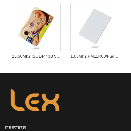
13.56Mhz ISO14443B 512 बिट Rfid कार्ड रिक्त SRT512 स्मार्ट कार्ड
13.5Mhz FM11R08/Fudan S50 Rfid PVC व्हाइट ब्लँक कार्ड
आमच्याबद्दल