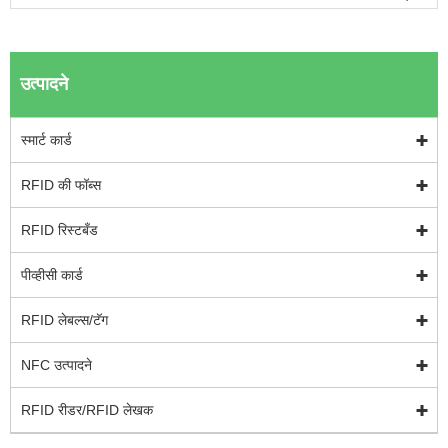
उत्पादने
स्मार्ट कार्ड
RFID की फॉब्स
RFID रिस्टबँड
पीव्हीसी कार्ड
RFID लेबल्स/टॅग
NFC उत्पादने
RFID रीडर/RFID लेखक