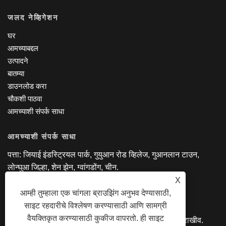
जलद नेव्हिगेशन
घर
आमच्याबद्दल
उत्पादने
बातम्या
डाउनलोड करा
चौकशी पाठवा
आमच्याशी संपर्क साधा
आमच्याशी संपर्क साधा
पत्ता: जियाई इंडस्ट्रियल पार्क, गुयुआन रोड व्हिलेज, गुआनलान टाउन,
लोन्घुआ जिल्हा, शेन झेन, ग्वांगडोंग, चीन.
दूरध्वनी: +86-18818695085
X
ईमेल:
manager@lexsmartcard.com
आम्ही तुम्हाला एक चांगला ब्राउझिंग अनुभव देण्यासाठी,
साइट रहदारीचे विश्लेषण करण्यासाठी आणि सामग्री
वैयक्तिकृत करण्यासाठी कुकीज वापरतो. ही साइट
कॉपीराइट © 2022 शेन्झेन लेक्स स्मार्ट कं, लि. सर्व हक्क राखीव.